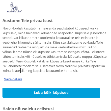
Austame Teie privaatsust
Novo Nordisk kasutab nii meie enda seadistatud küpsiseid kui ka
küpsiseid, mida haldavad kolmandad osapooled. Küpsiseid ja nendega
seonduvat isikuandmete töötlemist kasutatakse Teie eelistuste ja
Aitäh
veebilehel liikumiste säilitamiseks. Küpsiste abil saame pakkuda Teile
suunatud reklaame ning jälgida meie veebilehel liikumist. Teil on
võimalik oma nõusolek küpsiste kasutamiseks tagasi võtta. Eelistuste
lähtestamiseks või nõusoleku tühistamiseks klõpsake nuppu „Küpsiste
Täname Teid tellimuse eest. Teile saadetakse
seaded.“ Teie nõusolek katab nii küpsiste kasutamise kui ka Teie
kinnitusmeil.
iskuandmete töötlemise. Lisateavet Novo Nordiski privaatsuspoliitika
kohta leiate
siit
ning küpsiste kasutamise kohta
siit
.
Näita detaile
Vaadake meie uusimaid pressiteateid
Luba kõik küpsised
Halda nõusoleku eelistusi