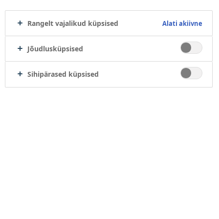
NOVO NORDISK ESTONIA
KASULIKUD VIITED
OÜ
Kontaktid
Rangelt vajalikud küpsised
Alati akiivne
Paldiski mnt 29, Tallinn
Taotlus
Telefon
: +372 667 5050
arstiteaduslikel või
Jõudlusküpsised
Väljaspool tööaega töötab
farmaatsiaalastel
automaatvastaja.
üritustel osalemise
E-post
:
toetamiseks
Sihipärased küpsised
infoee@novonordisk.com
Organisatsiooni
toetuse taotlus
Isikuandmete
töötlemise teade
Veebilehe
kasutamine,
küpsised ja
vastutuse
välistamine
JÄLGIGE MEIE TEGEMISI
ESINDUSED
LinkedIn
Valige riik