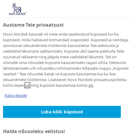
Austame Teie privaatsust
Novo Nordisk kasutab nii meie enda seadistatud küpsiseid kui ka
küpsiseid, mida haldavad kolmandad osapooled. Küpsiseid ja nendega
seonduvat isikuandmete töötlemist kasutatakse Teie eelistuste ja
veebilehel liikumiste säilitamiseks. Küpsiste abil saame pakkuda Teile
suunatud reklaame ning jälgida meie veebilehel liikumist. Teil on
võimalik oma nõusolek küpsiste kasutamiseks tagasi võtta. Eelistuste
lähtestamiseks või nõusoleku tühistamiseks klõpsake nuppu „Küpsiste
TÖÖAGENT
seaded.“ Teie nõusolek katab nii küpsiste kasutamise kui ka Teie
iskuandmete töötlemise. Lisateavet Novo Nordiski privaatsuspoliitika
kohta leiate
Unsubscribe
siit
ning küpsiste kasutamise kohta
siit
.
Näita detaile
Olete valinud novo Nordiski
Luba kõik küpsised
tööagendi tellimuse tühistamise.
Halda nõusoleku eelistusi