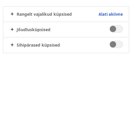
Kui soovite jätkata selle otsusega, sisestage oma e-
posti aadress allolevasse kasti ja klõpsake tellimuse
Rangelt vajalikud küpsised
Alati akiivne
tühistamiseks.
Jõudlusküpsised
E-posti aadress
Sihipärased küpsised
Tellimuse tühistamisel saadetakse teile e-kiri, mis sisaldab linki,
mida peate protsessi lõpuleviimiseks kasutama.
Unsubscribe